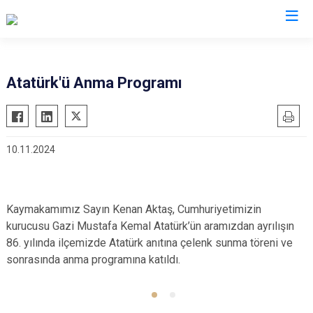
Muğla
Atatürk'ü Anma Programı
Bodrum
Milas
Dalaman
Ortaca
10.11.2024
Datça
Ula
Fethiye
Yatağan
Kavaklıdere
Seydikemer
Kaymakamımız Sayın Kenan Aktaş, Cumhuriyetimizin
Köyceğiz
Menteşe
kurucusu Gazi Mustafa Kemal Atatürk’ün aramızdan ayrılışın
Marmaris
86. yılında ilçemizde Atatürk anıtına çelenk sunma töreni ve
sonrasında anma programına katıldı.