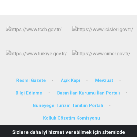
Resmi Gazete
Açık Kapı
Mevzuat
Bilgi Edinme
Basın İlan Kurumu İlan Portalı
Güneyege Turizm Tanıtım Portalı
Kolluk Gözetim Komisyonu
Sizlere daha iyi hizmet verebilmek için sitemizde
Bahçelievler Mahallesi 224. Sokak No:4 Ortaca/MUĞLA