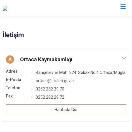
Muğla
İletişim
Bodrum
Milas
Dalaman
Ortaca
Ortaca Kaymakamlığı
A
Datça
Ula
Adres
Bahçelievler Mah. 224. Sokak No:4 Ortaca/Muğla
Fethiye
Yatağan
E-Posta
ortaca@icisleri.gov.tr
Kavaklıdere
Seydikemer
Telefon
0252 282 29 70
Köyceğiz
Menteşe
Fax
0252 282 29 72
Marmaris
Haritada Gör