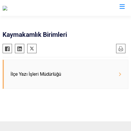
Muğla
Kaymakamlık Birimleri
Bodrum
Milas
Dalaman
Ortaca
Datça
Ula
Fethiye
Yatağan
İlçe Yazı İşleri Müdürlüğü
Kavaklıdere
Seydikemer
Köyceğiz
Menteşe
Marmaris