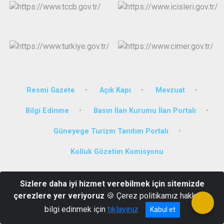
Resmi Gazete
Açık Kapı
Mevzuat
Bilgi Edinme
Basın İlan Kurumu İlan Portalı
Güneyege Turizm Tanıtım Portalı
Kolluk Gözetim Komisyonu
Bahçelievler Mahallesi 224. Sokak No:4 Ortaca/MUĞLA
Sizlere daha iyi hizmet verebilmek için sitemizde
0252 282 29 70
çerezlere yer veriyoruz
🍪 Çerez politikamız hakkında
bilgi edinmek için
tıklayınız
Kabul et